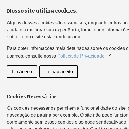
Nosso site utiliza cookies.
CULTI
Alguns desses cookies são essenciais, enquanto outros no
ajudam a melhorar sua experiência, fornecendo informaçõe
sobre como o site está sendo usado.
Para obter informações mais detalhadas sobre os cookies 
usamos, consulte nossa
Política de Privacidade
(Opens
in
a
Eu Aceito
Eu não aceito
new
window)
Cookies Necessários
Os cookies necessários permitem a funcionalidade do site,
navegação de página por exemplo. O site não pode funcion
corretamente sem esses cookies e só pode ser desativado
alterando as preferências do navegador. Cookie sempre ati