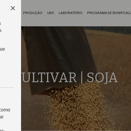
PRODUÇÃO
UBS
LABORATÓRIO
PROGRAMA DE BONIFICA
VARES
s
s
que
CULTIVAR | SOJA
 como
ar
vo: